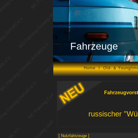
Fahrzeuge
Home
I
Old- & Youngtim
Fahrzeugvorst
russischer "Wü
[ Nutzfahrzeuge ]