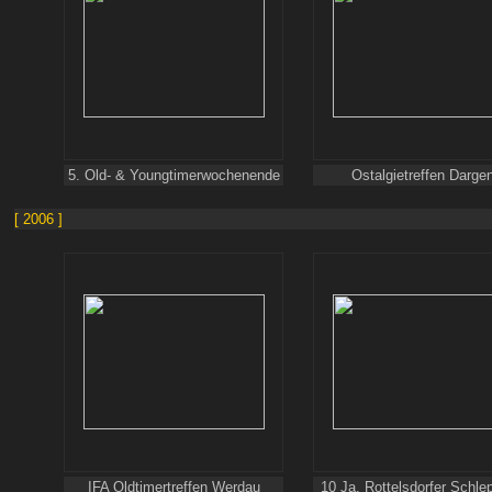
5
.
Old- & Youngtimerwochenend
e
Ostalgietreffen Darge
[ 2006 ]
IFA Oldtimertreffen Werdau
10 Ja. Rottelsdorfer Schlep