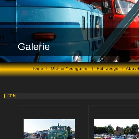
Galerie
Home
I
Old- & Youngtimer
I
Fahrzeuge
I
Aktivi
[ 2015]