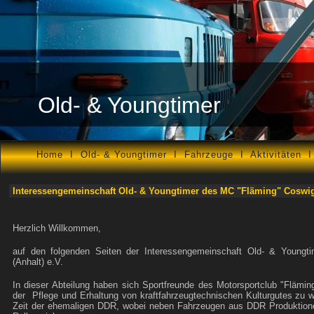
Old- & Youngtimer
Home
I
Old- & Youngtimer
I
Fahrzeuge
I
Aktivitäten
Interessengemeinschaft Old- & Youngtimer des MC "Fläming" Coswig 
Herzlich Willkommen,
auf den folgenden Seiten der Interessengemeinschaft Old- & Youngti
(Anhalt) e.V.
In dieser Abteilung haben sich Sportfreunde des Motorsportclub "Fläm
der Pflege und Erhaltung von kraftfahrzeugtechnischen Kulturgutes z
Zeit der ehemaligen DDR, wobei neben Fahrzeugen aus DDR Produktio