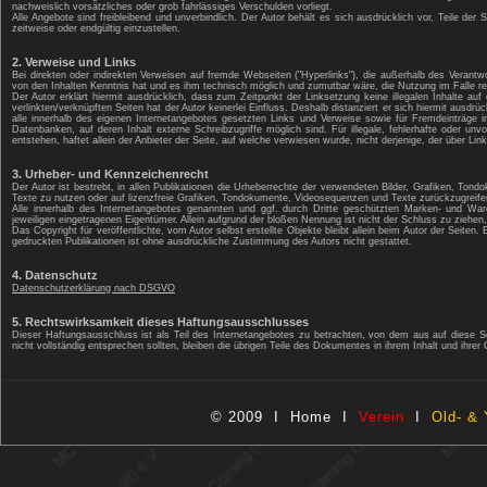
nachweislich vorsätzliches oder grob fahrlässiges Verschulden vorliegt.
Alle Angebote sind freibleibend und unverbindlich. Der Autor behält es sich ausdrücklich vor, Teile d
zeitweise oder endgültig einzustellen.
2. Verweise und Links
Bei direkten oder indirekten Verweisen auf fremde Webseiten ("Hyperlinks"), die außerhalb des Verantwo
von den Inhalten Kenntnis hat und es ihm technisch möglich und zumutbar wäre, die Nutzung im Falle rec
Der Autor erklärt hiermit ausdrücklich, dass zum Zeitpunkt der Linksetzung keine illegalen Inhalte auf
verlinkten/verknüpften Seiten hat der Autor keinerlei Einfluss. Deshalb distanziert er sich hiermit ausdrüc
alle innerhalb des eigenen Internetangebotes gesetzten Links und Verweise sowie für Fremdeinträge i
Datenbanken, auf deren Inhalt externe Schreibzugriffe möglich sind. Für illegale, fehlerhafte oder un
entstehen, haftet allein der Anbieter der Seite, auf welche verwiesen wurde, nicht derjenige, der über Links
3. Urheber- und Kennzeichenrecht
Der Autor ist bestrebt, in allen Publikationen die Urheberrechte der verwendeten Bilder, Grafiken, T
Texte zu nutzen oder auf lizenzfreie Grafiken, Tondokumente, Videosequenzen und Texte zurückzugreife
Alle innerhalb des Internetangebotes genannten und ggf. durch Dritte geschützten Marken- und Wa
jeweiligen eingetragenen Eigentümer. Allein aufgrund der bloßen Nennung ist nicht der Schluss zu ziehen
Das Copyright für veröffentlichte, vom Autor selbst erstellte Objekte bleibt allein beim Autor der Seit
gedruckten Publikationen ist ohne ausdrückliche Zustimmung des Autors nicht gestattet.
4. Datenschutz
Datenschutzerklärung nach DSGVO
5. Rechtswirksamkeit dieses Haftungsausschlusses
Dieser Haftungsausschluss ist als Teil des Internetangebotes zu betrachten, von dem aus auf diese S
nicht vollständig entsprechen sollten, bleiben die übrigen Teile des Dokumentes in ihrem Inhalt und ihrer 
© 2009 I
Home
I
Verein
I
Old- & 