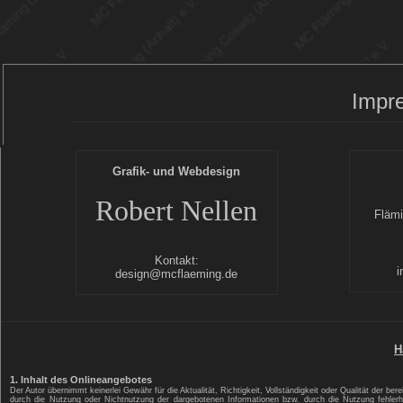
Impr
Grafik- und Webdesign
Robert Nellen
Flämi
Kontakt:
i
design@mcflaeming.de
H
1. Inhalt des Onlineangebotes
Der Autor übernimmt keinerlei Gewähr für die Aktualität, Richtigkeit, Vollständigkeit oder Qualität der be
durch die Nutzung oder Nichtnutzung der dargebotenen Informationen bzw. durch die Nutzung fehlerha