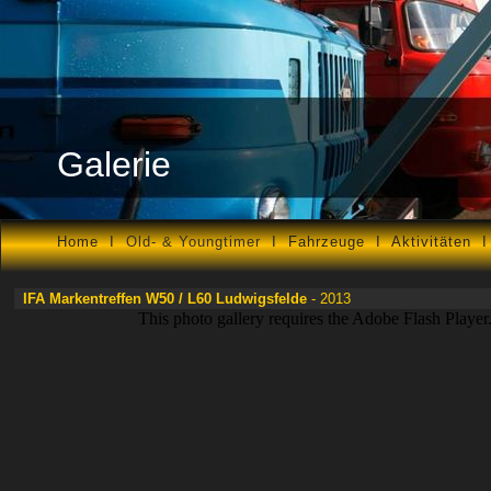
Galerie
Home
I
Old- & Youngtimer
I
Fahrzeuge
I
Aktivitäten
IFA Markentreffen W50 / L60 Ludwigsfelde
- 20
13