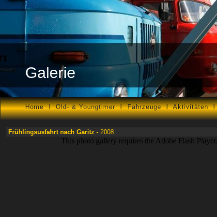
Galerie
Home
I
Old- & Youngtimer
I
Fahrzeuge
I
Aktivitäten
Frühlingsusfahrt nach Garitz
- 2008