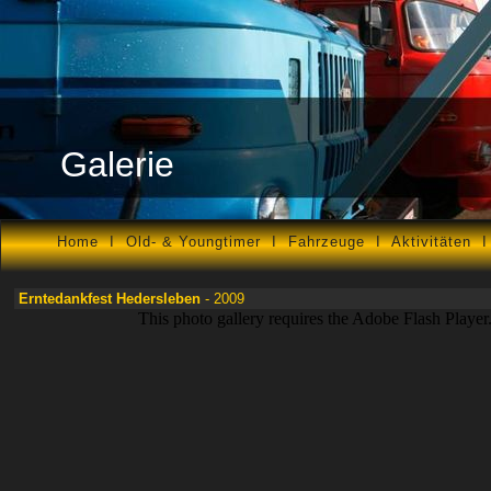
Galerie
Home
I
Old- & Youngtimer
I
Fahrzeuge
I
Aktivitäten
Erntedankfest Hedersleben
- 2009