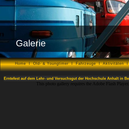
Galerie
Home
I
Old- & Youngtimer
I
Fahrzeuge
I
Aktivitäten
Erntefest auf dem Lehr- und Versuchsgut der Hochschule Anhalt in Be