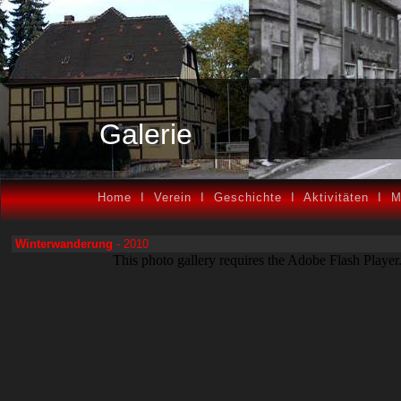
Galerie
Home
I
Verein
I
Geschichte
I
Aktivitäten
I
M
Winterwanderung
- 2010