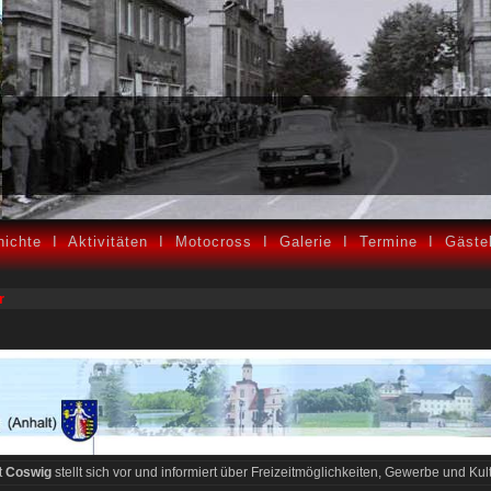
ichte
I
Aktivitäten
I
Motocross
I
Galerie
I
Termine
I
Gäste
r
t
Coswig
stellt sich vor und informiert über Freizeitmöglichkeiten, Gewerbe und Kult