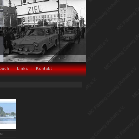
buch
I Links I
Kontakt
ur.