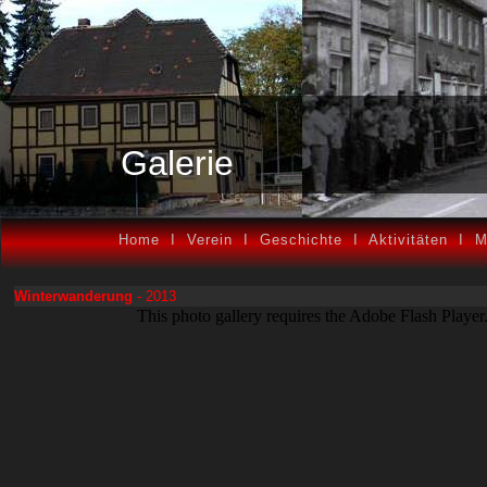
Galerie
Home
I
Verein
I
Geschichte
I
Aktivitäten
I
M
Winterwanderung
- 2013