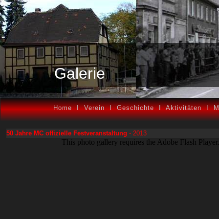
Galerie
Home
I
Verein
I
Geschichte
I
Aktivitäten
I
M
50 Jahre MC offizielle Festveranstaltung
- 2013