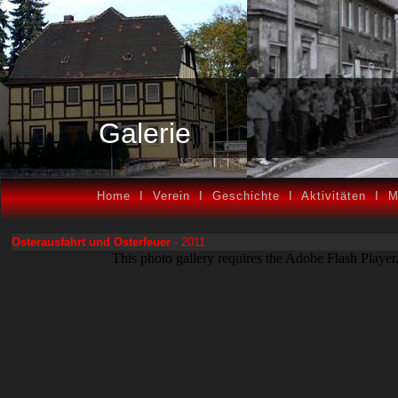
Galerie
Home
I
Verein
I
Geschichte
I
Aktivitäten
I
M
Osterausfahrt und Osterfeuer
- 2011