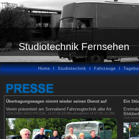
Studiotechnik Fernsehen
Home
I
Studiotechnik
I
Fahrzeuge
I
Tagebu
Übertragungswagen nimmt wieder seinen Dienst auf
Ein Stü
Verein präsentiert am Sonnabend Fahrzeugtechnik aller Art
Erstmals
VON DIRK SKRZYPCZAK
, 14.07.09,18:48h,aktualisiert 14.07.09, 21:36h
Bildüber
VON NAD