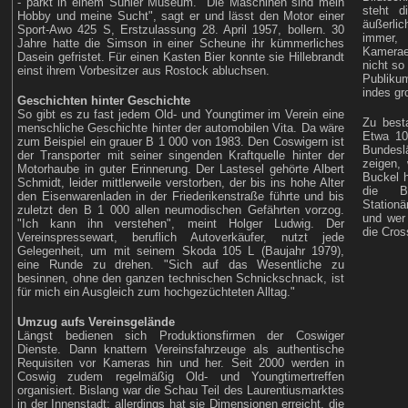
- parkt in einem Suhler Museum. "Die Maschinen sind mein
steht d
Hobby und meine Sucht", sagt er und lässt den Motor einer
äußerli
Sport-Awo 425 S, Erstzulassung 28. April 1957, bollern. 30
immer,
Jahre hatte die Simson in einer Scheune ihr kümmerliches
Kamerael
Dasein gefristet. Für einen Kasten Bier konnte sie Hillebrandt
nicht so
einst ihrem Vorbesitzer aus Rostock abluchsen.
Publiku
indes gr
Geschichten hinter Geschichte
So gibt es zu fast jedem Old- und Youngtimer im Verein eine
Zu best
menschliche Geschichte hinter der automobilen Vita. Da wäre
Etwa 10
zum Beispiel ein grauer B 1 000 von 1983. Den Coswigern ist
Bundes
der Transporter mit seiner singenden Kraftquelle hinter der
zeigen,
Motorhaube in guter Erinnerung. Der Lastesel gehörte Albert
Buckel h
Schmidt, leider mittlerweile verstorben, der bis ins hohe Alter
die B
den Eisenwarenladen in der Friederikenstraße führte und bis
Station
zuletzt den B 1 000 allen neumodischen Gefährten vorzog.
und wer 
"Ich kann ihn verstehen", meint Holger Ludwig. Der
die Cros
Vereinspressewart, beruflich Autoverkäufer, nutzt jede
Gelegenheit, um mit seinem Skoda 105 L (Baujahr 1979),
eine Runde zu drehen. "Sich auf das Wesentliche zu
besinnen, ohne den ganzen technischen Schnickschnack, ist
für mich ein Ausgleich zum hochgezüchteten Alltag."
Umzug aufs Vereinsgelände
Längst bedienen sich Produktionsfirmen der Coswiger
Dienste. Dann knattern Vereinsfahrzeuge als authentische
Requisiten vor Kameras hin und her. Seit 2000 werden in
Coswig zudem regelmäßig Old- und Youngtimertreffen
organisiert. Bislang war die Schau Teil des Laurentiusmarktes
in der Innenstadt; allerdings hat sie Dimensionen erreicht, die