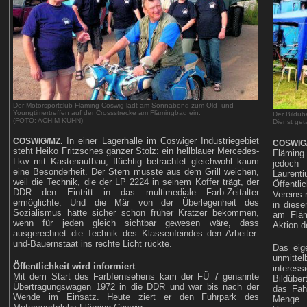
Der Motorsportclub Fläming Coswig lädt am Sonnabend zum Old- und
Youngtimertreffen auf der Crossstrecke am Flämingbad ein.
Der Bildü
(FOTO: ACHIM KUHN)
Dienst ge
In einer Lagerhalle im Coswiger Industriegebiet
COSWIG/MZ.
COSWIG
steht Heiko Fritzsches ganzer Stolz: ein hellblauer Mercedes-
Fläming 
Lkw mit Kastenaufbau, flüchtig betrachtet gleichwohl kaum
jedoch
eine Besonderheit. Der Stern musste aus dem Grill weichen,
Lauren
weil die Technik, die der LP 2224 in seinem Koffer trägt, der
Öffentl
DDR den Eintritt in das multimediale Farb-Zeitalter
Vereins 
ermöglichte. Und die Mär von der Überlegenheit des
in diese
Sozialismus hätte sicher schon früher Kratzer bekommen,
am Fläm
wenn für jeden gleich sichtbar gewesen wäre, dass
Aktion d
ausgerechnet die Technik des Klassenfeindes den Arbeiter-
und-Bauernstaat ins rechte Licht rückte.
Das eig
unmitte
Öffentlichkeit wird informiert
intere
Mit dem Start des Farbfernsehens kam der FÜ 7 genannte
Bildüber
Übertragungswagen 1972 in die DDR und war bis nach der
das Fah
Wende im Einsatz. Heute ziert er den Fuhrpark des
Menge 