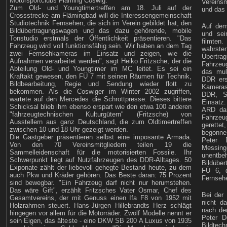
Motorsportclubs Fläming Coswig.
Vereinsm
Zum Old- und Youngtimertreffen am 18. Juli auf der
und das 
Crossstrecke am Flämingbad will die Interessengemeinschaft
Studiotechnik Fernsehen, die sich im Verein gebildet hat, den
Auf dem
Bildübertragungswagen und das dazu gehörende, mobile
und sei
Tonstudio erstmals der Öffentlichkeit präsentieren. "Das
filmten
Fahrzeug wird voll funktionsfähig sein. Wir haben an dem Tag
wahrs
zwei Fernsehkameras im Einsatz und zeigen, wie die
Übertra
Aufnahmen verarbeitet werden", sagt Heiko Fritzsche, der die
Fahrzeug
Abteilung Old- und Youngtimer im MC leitet. Es sei ein
das mul
Kraftakt gewesen, den FÜ 7 mit seinen Räumen für Technik,
DDR ers
Bildbearbeitung, Regie und Sendung wieder flott zu
Kameras
bekommen. Als die Coswiger im Winter 2002 zugriffen,
DDR, S
wartete auf den Mercedes die Schrottpresse. Dieses bittere
Einsatz.
Schicksal blieb ihm ebenso erspart wie den etwa 100 anderen
ARD dam
"fahrzeugtechnischen Kulturgütern" (Fritzsche) von
Fahrzeu
Ausstellern aus ganz Deutschland, die zum Oldtimertreffen
gerette
zwischen 10 und 18 Uhr gezeigt werden.
begonne
Die Gastgeber präsentieren selbst eine imposante Armada.
Peter 
Von den 70 Vereinsmitgliedern teilen 19 die
Messing
Sammelleidenschaft für die motorisierten Fossile. Ihr
unentb
Schwerpunkt liegt auf Nutzfahrzeugen des DDR-Alltages. 50
Bildüber
Exponate zählt der liebevoll gehegte Bestand heute, zu dem
FÜ 6, 
auch Pkw und Kräder gehören. Das Beste daran: 75 Prozent
Fernsehe
sind bewegbar. "Ein Fahrzeug darf nicht nur herumstehen.
Das wäre Gift", erzählt Fritzsches Vater Osmar, Chef des
Bei der 
Gesamtvereins, der mit Genuss einen Ifa F8 von 1952 mit
nicht d
Holzrahmen steuert. Hans-Jürgen Hillebrandts Herz schlägt
nach de
hingegen vor allem für die Motorräder. Zwölf Modelle nennt er
Peter D
sein Eigen, das älteste - eine DKW SB 200 A Luxus von 1935
Bildtech